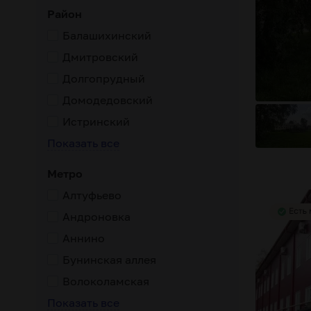
Район
Балашихинский
Дмитровский
Долгопрудный
Домодедовский
Истринский
Показать все
Метро
Алтуфьево
Андроновка
Аннино
Бунинская аллея
урс лечения и восстановления
доступная стоимость
палл
Волоколамская
Показать все