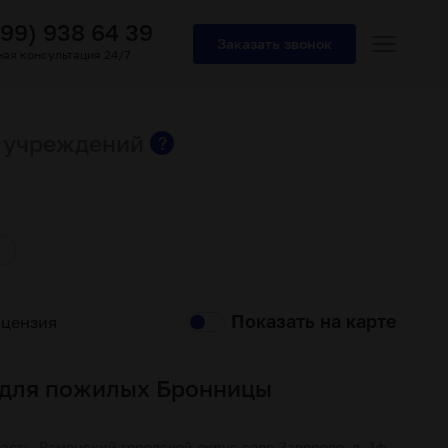
499) 938 64 39
Заказать звонок
ая консультация 24/7
 учреждений
?
Показать на карте
ицензия
 для пожилых Бронницы
асть, Раменский городской округ, село Заворово, д. 1ф