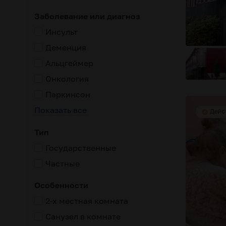
Заболевание или диагноз
Инсульт
Деменция
Альцгеймер
Онкология
Паркинсон
Показать все
Тип
крыт для посещения родственниками
контроль за приемом л
Государственные
Частные
Особенности
2-х местная комната
Санузел в комнате