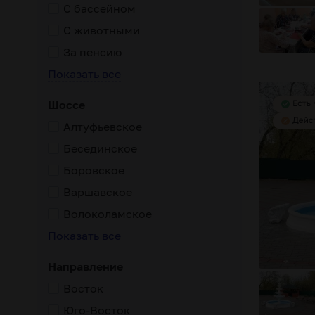
С бассейном
С животными
За пенсию
Показать все
Шоссе
Алтуфьевское
Бесединское
Боровское
восстановление функций опорно-двигательного аппарата
Варшавское
Волоколамское
Показать все
Направление
Восток
Юго-Восток