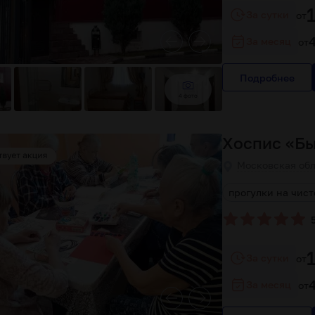
За сутки
от
За месяц
от
Подробнее
4 фото
Хоспис «Б
Московская обл
екарств
полноценный медицинский уход
прогулки на чист
За сутки
от
За месяц
от