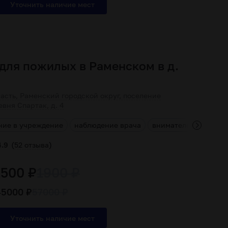
для пожилых в Раменском в д.
асть, Раменский городской округ, поселение
евня Спартак, д. 4
ние в учреждение
наблюдение врача
внимательный персо
(
)
4.9
52 отзыва
1500 ₽
1900 ₽
45000 ₽
57000 ₽