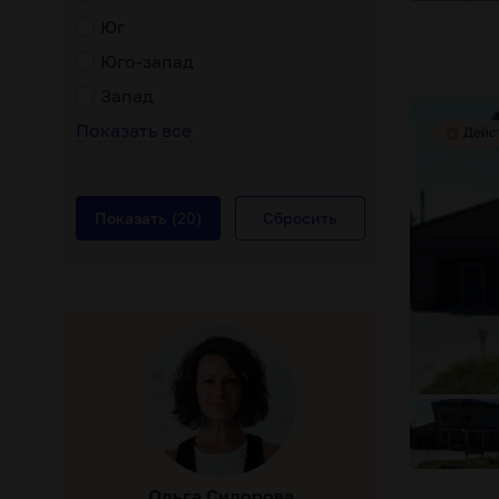
Юг
Юго-запад
Запад
Показать все
льный курс лечения и восстановления
прием пациентов с 
Показать
(20)
Сбросить
Ольга Сидорова