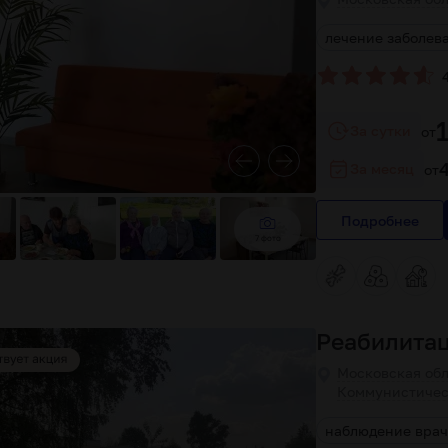
стом воздухе
современное оборудование
лечение заболев
За сутки
от
За месяц
от
Подробнее
7 фото
Реабилита
Московская обл
Коммунистическ
слуг
прием постояльцев любого возраста
наблюдение врач