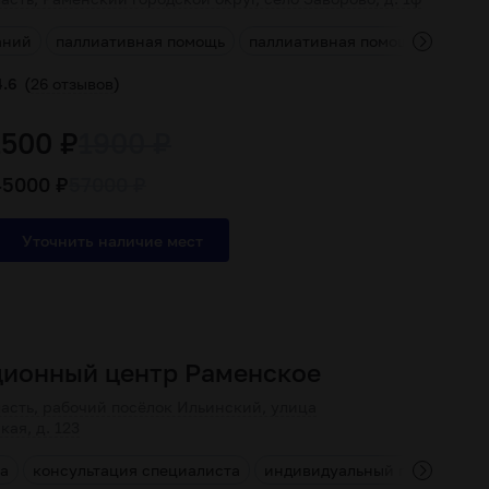
аний
паллиативная помощь
паллиативная помощь онколог
(
)
4.6
26 отзывов
1500 ₽
1900 ₽
45000 ₽
57000 ₽
ционный центр Раменское
асть, рабочий посёлок Ильинский, улица
ая, д. 123
а
консультация специалиста
индивидуальный подход к п