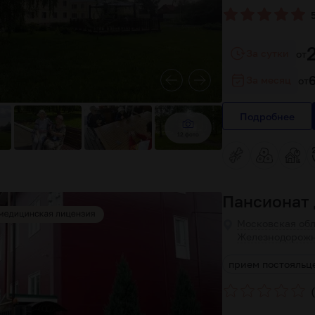
За сутки
от
За месяц
от
Подробнее
12 фото
Пансионат
Московская обл
Железнодорожн
иативная помощь онкологическим больным
прием постояльц
(