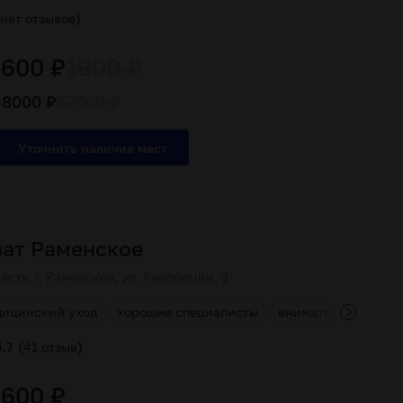
)
нет отзывов
1600 ₽
1900 ₽
48000 ₽
57000 ₽
нат Раменское
сть, г. Раменское, ул. Революции, 3
дицинский уход
хорошие специалисты
внимательный пер
(
)
4.7
41 отзыв
1600 ₽