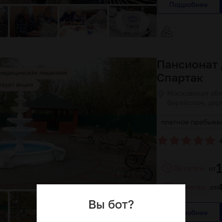
Подробнее
7 фото
Пансионат 
Спартак
Московская обл
Верейское, дер
индивидуальный подход к пожилым людям
платное пребыва
За сутки
от
За месяц
от
Вы бот?
Подробнее
6 фото