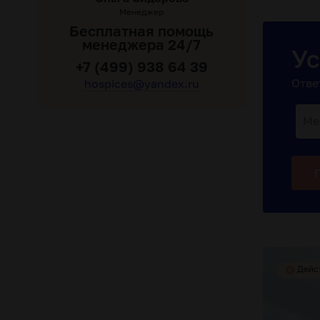
Менеджер
Бесплатная помощь
менеджера 24/7
Ус
+7 (499) 938 64 39
Отве
hospices@yandex.ru
Ме
нский уход
контроль за приемом лекарств
комфортные у