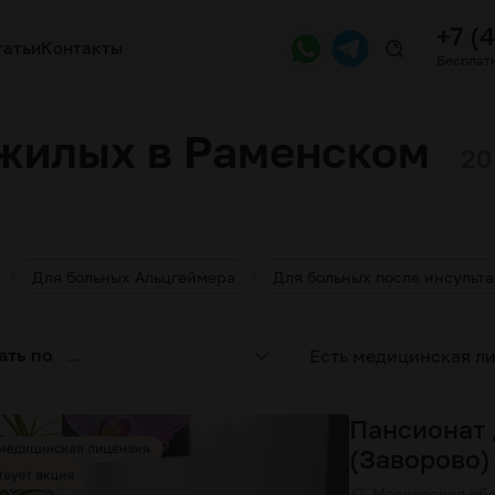
+7 (
татьи
Контакты
Бесплатн
жилых в Раменском
20
Для больных Альцгеймера
Для больных после инсульта
ать по
Есть медицинская л
...
Пансионат
(Заворово)
Московская обл