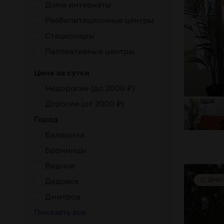
Дома интернаты
ебывание в учреждение
наблюдение врача
прогулки на чи
Реабилитационные центры
Стационары
Паллиативные центры
Цена за сутки
Недорогие (до 2000 ₽)
Дорогие (от 2000 ₽)
Город
Балашиха
Бронницы
Видное
Дедовск
Дмитров
Показать все
а
с постоянным проживанием
оказание дополнительных у