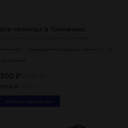
для пожилых в Толмачево
асть, Раменский район, деревня Толмачёво
роживанием
индивидуальный подход к пожилым людям
сов
)
нет отзывов
1500 ₽
1800 ₽
45000 ₽
54000 ₽