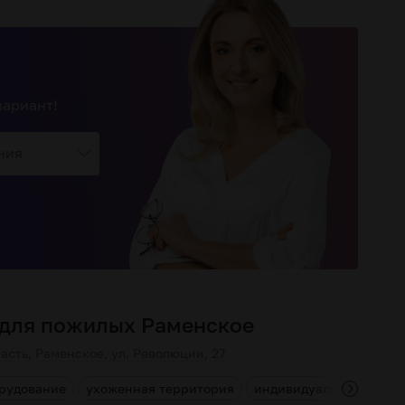
вариант!
ния
 для пожилых Раменское
асть, Раменское, ул. Революции, 27
рудование
ухоженная территория
индивидуальный подхо