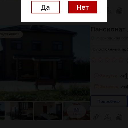
Да
Нет
Пансионат 
Московская обл
тяжелыми травмами
лечение заболеваний
с постоянным п
(
За сутки
от
За месяц
от
Подробнее
7 фото