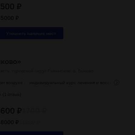
1500 ₽
45000 ₽
ыково»
асть, городской округ Раменское, д. Быково
ом воздухе
индивидуальный курс лечения и восстановления
(
)
5
1 отзыв
1600 ₽
1700 ₽
48000 ₽
51000 ₽