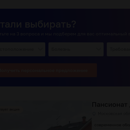
тали выбирать?
тьте на 3 вопроса и мы подберем для вас оптимальный 
стоположение
Болезнь
Требова
Получить
персональное
предложение
Пансионат
Московская обл
словия проживания
круглосуточный уход
современное обо