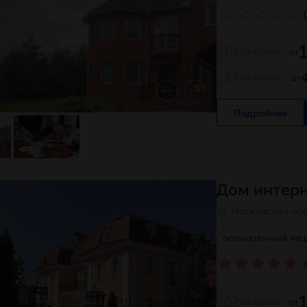
(
За сутки
от
За месяц
от
Подробнее
Дом интер
Московская обла
 учреждение
современное оборудование
полноценный ме
За сутки
от