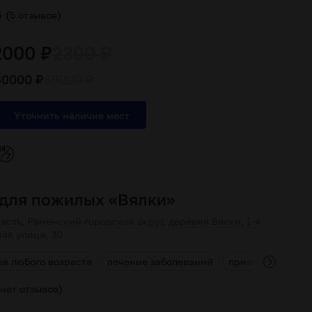
(
)
5
5 отзывов
2000 ₽
2300 ₽
60000 ₽
69000 ₽
 для пожилых «Вялки»
асть, Раменский городской округ, деревня Вялки, 1-я
ая улица, 30
ев любого возраста
лечение заболеваний
прием пациенто
)
нет отзывов