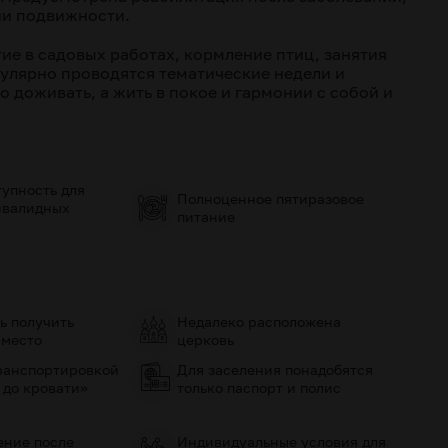
ии подвижности.
ие в садовых работах, кормление птиц, занятия
гулярно проводятся тематические недели и
о доживать, а жить в покое и гармонии с собой и
упность для
Полноценное пятиразовое
нвалидных
питание
ь получить
Недалеко расположена
 место
церковь
ранспортировкой
Для заселения понадобятся
 до кровати»
только паспорт и полис
ение после
Индивидуальные условия для