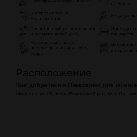
Регулярные осмотры врачом
инсульта
Контроль приёма
Медицинска
медикаментов
Качественный гигиенический
Подходит д
и косметический уход
пациентов
Реабилитация после
Используем
переломов, включая шейку
кровати для
бедра
Расположение
Как добраться в Пансионат для пожил
Московская область, Раменский р-н,село Синько