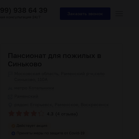
499) 938 64 39
Заказать звонок
ая консультация 24/7
Пансионат для пожилых в
Синьково
Московская область, Раменский р-н,село
Синьково, 110А
метро
Котельники
Раменский
рядом:
Егорьевск, Раменское, Воскресенск
(
)
4.3
4 отзыва