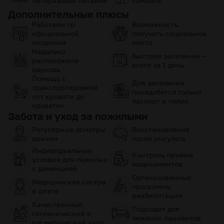
пятиразовое питание
комнате
Дополнительные плюсы
Работаем по
Возможность
официальной
получить социальное
лицензии
место
Недалеко
Быстрое заселение —
расположена
всего за 1 день
церковь
Помощь с
Для заселения
транспортировкой
понадобятся только
«от кровати до
паспорт и полис
кровати»
Забота и уход за пожилыми
Регулярные осмотры
Восстановление
врачом
после инсульта
Индивидуальные
Контроль приёма
условия для пожилых
медикаментов
с деменцией
Организованные
Медицинская сестра
программы
в штате
реабилитации
Качественный
Подходит для
гигиенический и
лежачих пациентов
косметический уход