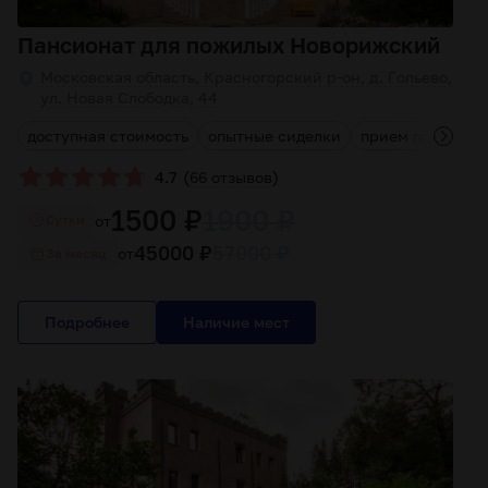
Пансионат для пожилых Новорижский
Московская область, Красногорский р-он, д. Гoльево,
ул. Нoвая Слобoдка, 44
доступная стоимость
опытные сиделки
прием постояльц
(
)
4.7
66 отзывов
1500 ₽
1900 ₽
от
Cутки
45000 ₽
57000 ₽
от
За месяц
Подробнее