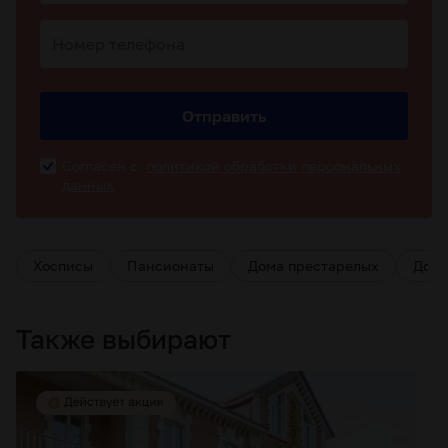
Отправить
Согласен с
политикой обработки персональных
данных
Хосписы
Пансионаты
Дома престарелых
Дома
Также выбирают