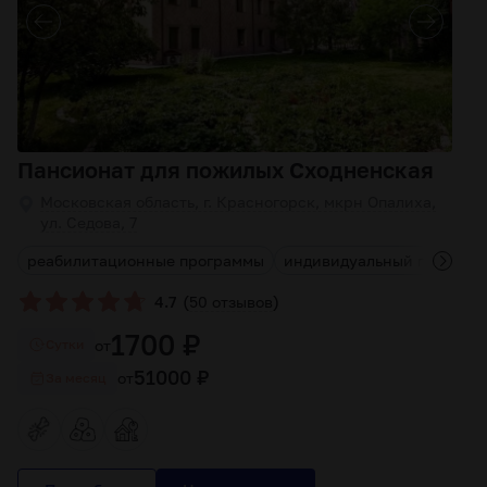
Пансионат для пожилых Сходненская
Московская область, г. Красногорск, мкрн Опалиха,
ул. Седова, 7
реабилитационные программы
индивидуальный подход к
(
)
4.7
50 отзывов
1700 ₽
от
Cутки
51000 ₽
от
За месяц