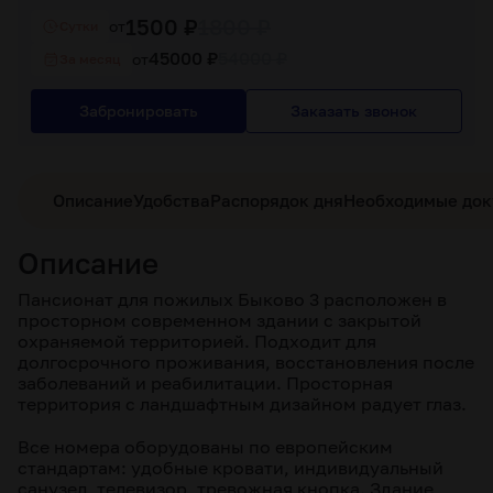
1500 ₽
1800 ₽
от
Cутки
45000 ₽
54000 ₽
от
За месяц
Забронировать
Заказать звонок
Описание
Удобства
Распорядок дня
Необходимые до
Описание
Пансионат для пожилых Быково 3 расположен в
просторном современном здании с закрытой
охраняемой территорией. Подходит для
долгосрочного проживания, восстановления после
заболеваний и реабилитации. Просторная
территория с ландшафтным дизайном радует глаз.
Все номера оборудованы по европейским
стандартам: удобные кровати, индивидуальный
санузел, телевизор, тревожная кнопка. Здание