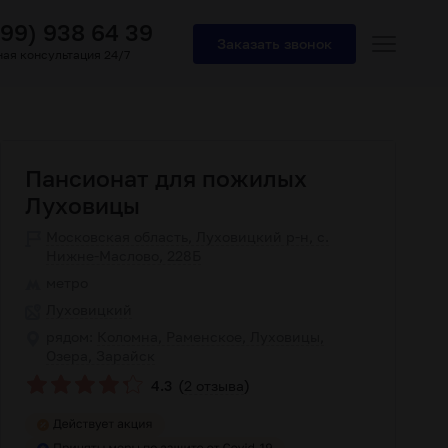
499) 938 64 39
Заказать звонок
ая консультация 24/7
Пансионат для пожилых
Луховицы
Московская область, Луховицкий р-н, с.
Нижне-Маслово, 228Б
метро
Луховицкий
рядом:
Коломна, Раменское, Луховицы,
Озера, Зарайск
(
)
4.3
2 отзыва