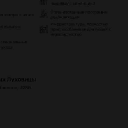
пожилых с деменцией
Организованные программы
я сестра в штате
реабилитации
Инфраструктура, полностью
ля лежачих
приспособленная для людей с
инвалидностью
 специальные
 ухода
лых Луховицы
Маслово, 228Б