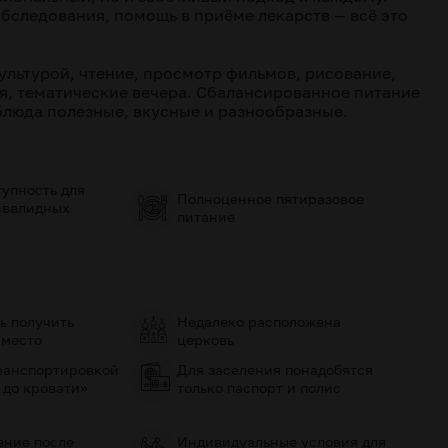
бследования, помощь в приёме лекарств — всё это
ультурой, чтение, просмотр фильмов, рисование,
я, тематические вечера. Сбалансированное питание
блюда полезные, вкусные и разнообразные.
упность для
Полноценное пятиразовое
нвалидных
питание
ь получить
Недалеко расположена
 место
церковь
ранспортировкой
Для заселения понадобятся
 до кровати»
только паспорт и полис
ение после
Индивидуальные условия для