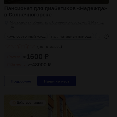
Пансионат для диабетиков «Надежда»
в Солнечногорске
Московская область, г. Солнечногорск, ул. 1 Мая, д.
3А
я
круглосуточный уход
паллиативная помощь
платное п
(
)
нет отзывов
1600 ₽
от
Cутки
48000 ₽
от
За месяц
Подробнее