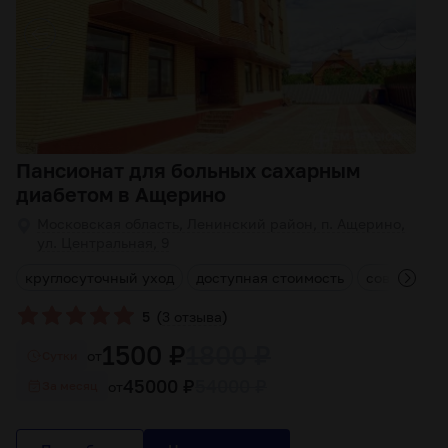
Пансионат для больных сахарным
диабетом в Ащерино
Московская область, Ленинский район, п. Ащерино,
ул. Центральная, 9
ы
круглосуточный уход
доступная стоимость
современно
(
)
5
3 отзыва
1500 ₽
1800 ₽
от
Cутки
45000 ₽
54000 ₽
от
За месяц