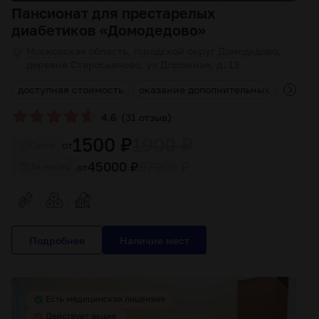
Пансионат для престарелых
диабетиков «Домодедово»
Московская область, городской округ Домодедово,
деревня Старосьяново, ул Дорожная, д. 13
ь
доступная стоимость
оказание дополнительных услуг
(
)
4.6
31 отзыв
1500 ₽
1900 ₽
от
Cутки
45000 ₽
57000 ₽
от
За месяц
Подробнее