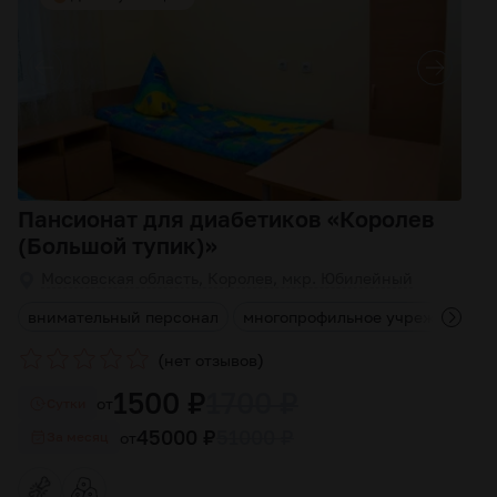
Пансионат для диабетиков «Королев
(Большой тупик)»
Московская область, Королев, мкр. Юбилейный
ы
внимательный персонал
многопрофильное учреждение
(
)
нет отзывов
1500 ₽
1700 ₽
от
Cутки
45000 ₽
51000 ₽
от
За месяц