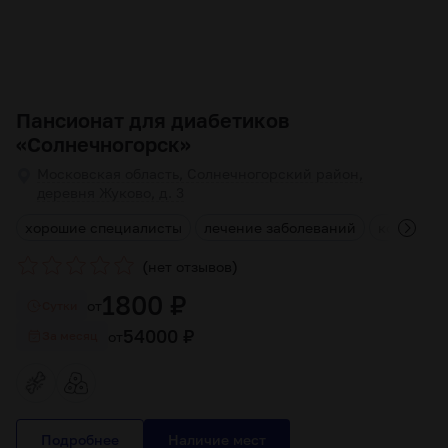
Пансионат для диабетиков
«Солнечногорск»
Московская область, Солнечногорский район,
деревня Жуково, д. 3
г
хорошие специалисты
лечение заболеваний
консульт
(
)
нет отзывов
1800 ₽
от
Cутки
54000 ₽
от
За месяц
Подробнее