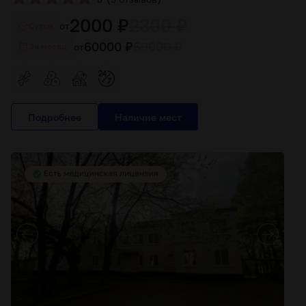
2000 ₽
2300 ₽
от
Cутки
60000 ₽
69000 ₽
от
За месяц
Подробнее