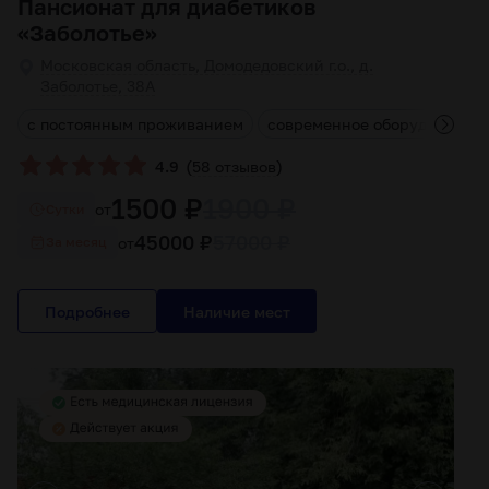
Пансионат для диабетиков
«Заболотье»
Московская область, Домодедовский г.о., д.
Заболотье, 38А
ы
с постоянным проживанием
современное оборудование
(
)
4.9
58 отзывов
1500 ₽
1900 ₽
от
Cутки
45000 ₽
57000 ₽
от
За месяц
Подробнее