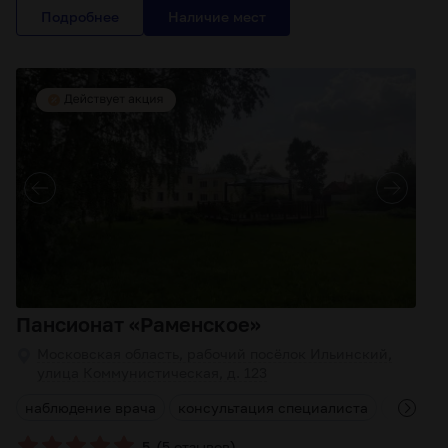
Подробнее
Пансионат «Раменское»
Московская область, рабочий посёлок Ильинский,
улица Коммунистическая, д. 123
а
наблюдение врача
консультация специалиста
индивид
(
)
5
5 отзывов