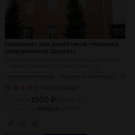
Пансионат для диабетиков «Новинки
(Новорижское Шоссе)»
Московская область, Истринский городской округ,
деревня Новинки, КП Чистые Пруды, д. 2
д
паллиативная помощь
прогулки на чистом воздухе
с п
(
)
4.6
19 отзывов
1500 ₽
1800 ₽
от
Cутки
45000 ₽
54000 ₽
от
За месяц