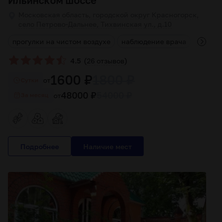
Ильинском шоссе
Московская область, городской округ Красногорск,
село Петрово-Дальнее, Тихвинская ул., д.10
й
прогулки на чистом воздухе
наблюдение врача
кругло
(
)
4.5
26 отзывов
1600 ₽
1800 ₽
от
Cутки
48000 ₽
54000 ₽
от
За месяц
Подробнее