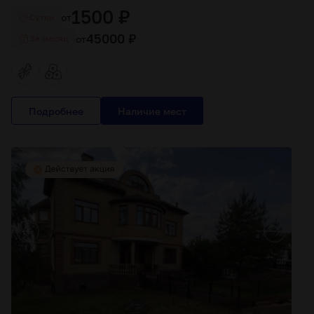
1500 ₽
от
Cутки
45000 ₽
от
За месяц
Подробнее