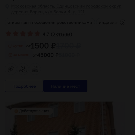
Московская область, Одинцовский городской округ,
деревня Борки, к/п Борки-4, д. 121
ь
открыт для посещения родственниками
индивидуальный
(
)
4.7
3 отзыва
1500 ₽
1700 ₽
от
Cутки
45000 ₽
51000 ₽
от
За месяц
Подробнее