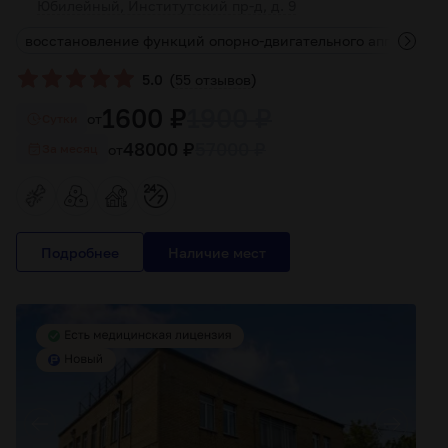
Юбилейный, Институтский пр-д, д. 9
м
восстановление функций опорно-двигательного аппарата
(
)
5.0
55 отзывов
1600 ₽
1900 ₽
от
Cутки
48000 ₽
57000 ₽
от
За месяц
Подробнее