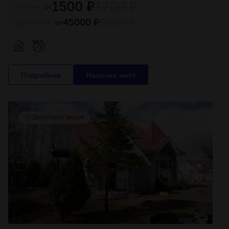
1500 ₽
1700 ₽
от
Cутки
45000 ₽
51000 ₽
от
За месяц
Подробнее