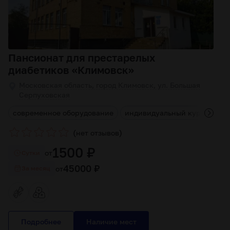
Пансионат для престарелых
диабетиков «Климовск»
Московская область, город Климовск, ул. Большая
Серпуховская
я
современное оборудование
индивидуальный курс лечен
(
)
нет отзывов
1500 ₽
от
Cутки
45000 ₽
от
За месяц
Подробнее