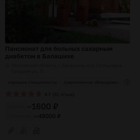
Пансионат для больных сахарным
диабетом в Балашихе
Московская область, г. Балашиха, м/р Салтыковка,
Средняя ул., 5
м
хорошие специалисты
современное оборудование
опы
(
)
4.7
61 отзыв
1600 ₽
от
Cутки
48000 ₽
от
За месяц