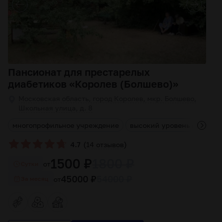
Пансионат для престарелых
диабетиков «Королев (Болшево)»
Московская область, город Королев, мкр. Болшево,
Школьная улица, д. 8
я
многопрофильное учреждение
высокий уровень обслуж
(
)
4.7
14 отзывов
1500 ₽
1800 ₽
от
Cутки
45000 ₽
54000 ₽
от
За месяц