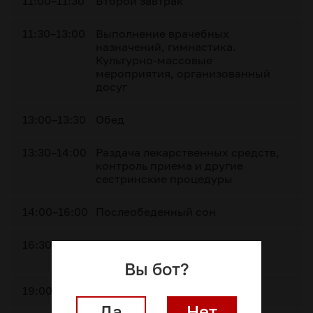
11:00–11:30
Второй завтрак
11:30–13:00
Выполнение врачебных
назначений, гимнастика.
Культурно-массовые
мероприятия, организованный
досуг
13:00–13:30
Обед
13:30–14:00
Раздача лекарственных средств,
контроль приема и другие
сестринские процедуры
14:00–16:00
Послеобеденный сон
16:30–19:00
Свободное время, прогулка,
занятия по интересам
Вы бот?
19:00–19:30
Ужин
Да
Нет