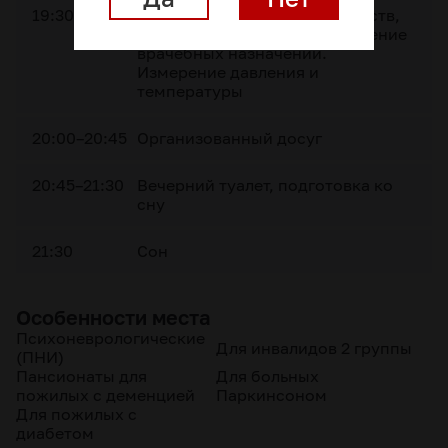
19:30–20:00
Раздача лекарственных средств,
контроль их приема. Выполнение
врачебных назначений.
Измерение давления и
температуры
20:00–20:45
Организованный досуг
20:45–21:30
Вечерний туалет, подготовка ко
сну
21:30
Сон
Особенности места
Психоневрологические
Для инвалидов 2 группы
(ПНИ)
Пансионаты для
Для больных
пожилых с деменцией
Паркинсоном
Для пожилых с
диабетом