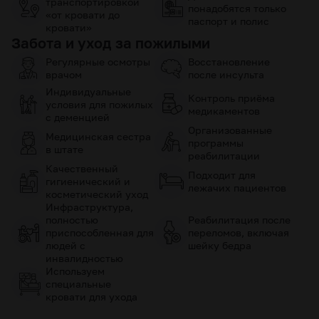
транспортировкой
понадобятся только
«от кровати до
паспорт и полис
кровати»
Забота и уход за пожилыми
Регулярные осмотры
Восстановление
врачом
после инсульта
Индивидуальные
Контроль приёма
условия для пожилых
медикаментов
с деменцией
Организованные
Медицинская сестра
программы
в штате
реабилитации
Качественный
Подходит для
гигиенический и
лежачих пациентов
косметический уход
Инфраструктура,
полностью
Реабилитация после
приспособленная для
переломов, включая
людей с
шейку бедра
инвалидностью
Используем
специальные
кровати для ухода