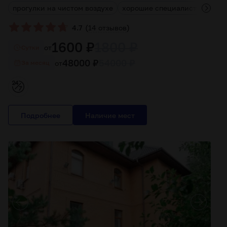
прогулки на чистом воздухе
хорошие специалисты
инд
(
)
4.7
14 отзывов
1600 ₽
1800 ₽
от
Cутки
48000 ₽
54000 ₽
от
За месяц
Подробнее