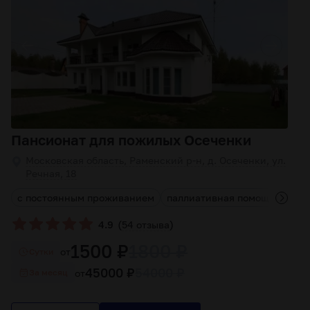
Пансионат для пожилых Осеченки
Московская область, Раменский р-н, д. Осеченки, ул.
Речная, 18
с постоянным проживанием
паллиативная помощь
реаб
(
)
4.9
54 отзыва
1500 ₽
1800 ₽
от
Cутки
45000 ₽
54000 ₽
от
За месяц