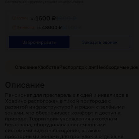
Бесплатная круглосуточная консультация
1600 ₽
1800 ₽
от
Cутки
48000 ₽
54000 ₽
от
За месяц
Забронировать
Заказать звонок
Описание
Удобства
Распорядок дня
Необходимые до
Описание
Пансионат для престарелых людей и инвалидов в
Ховрино расположен в тихом пригороде с
развитой инфраструктурой и рядом с зелёными
зонами, что обеспечивает комфорт и доступ к
природе. Территория учреждения ухожена и
безопасна, оборудована современными
системами видеонаблюдения, а также
просторными зонами для прогулок и отдыха на