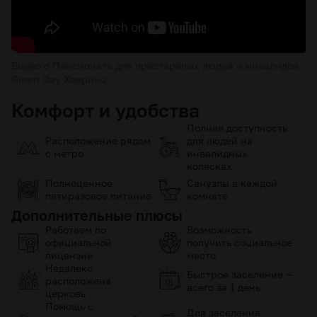
Видео о Пансионате для престарелых людей и инвалидов
Green Day Ховрино
Комфорт и удобства
Полная доступность
Расположение рядом
для людей на
с метро
инвалидных
колясках
Полноценное
Санузлы в каждой
пятиразовое питание
комнате
Дополнительные плюсы
Работаем по
Возможность
официальной
получить социальное
лицензии
место
Недалеко
Быстрое заселение —
расположена
всего за 1 день
церковь
Помощь с
Для заселения