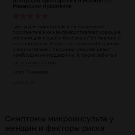
Центр для престарелых в Москве на
Рязанском проспекте
Центр для престарелых на Рязанском
проспекте в Москве предоставляет хорошие
условия для людей с болезнью Паркинсона и
остеопорозом. Круглосуточное наблюдение
и внимательный персонал обеспечивают
необходимую поддержку. А также забота о
приеме лекарств и забота о состоянии
Читать полностью
здоровья находятся на высоком уровне.
Кира Тихонова
27.09.2024
Симптомы микроинсульта у
женщин и факторы риска