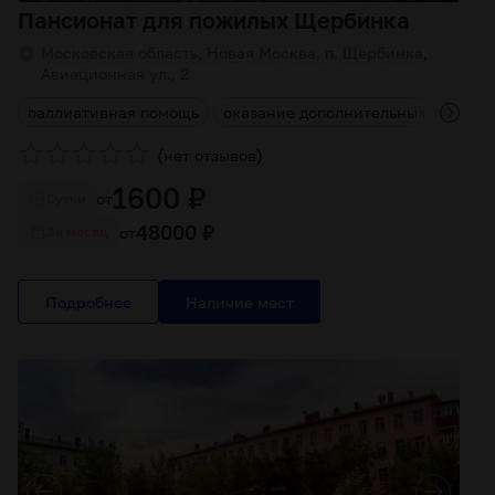
Пансионат для пожилых Щербинка
Московская область, Новая Москва, п. Щербинка,
Авиационная ул., 2
д
паллиативная помощь
оказание дополнительных услуг
(
)
нет отзывов
1600 ₽
от
Cутки
48000 ₽
от
За месяц
Подробнее