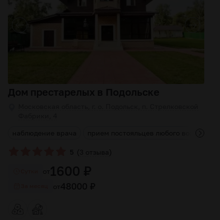
Дом престарелых в Подольске
Московская область, г. о. Подольск, п. Стрелковской
Фабрики, 4
а
наблюдение врача
прием постояльцев любого возраста
(
)
5
3 отзыва
1600 ₽
от
Cутки
48000 ₽
от
За месяц