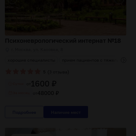
Психоневрологический интернат №18
г. Москва, ул. Каховка, 8
и
хорошие специалисты
прием пациентов с тяжелыми тра
(
)
5
3 отзыва
1600 ₽
от
Cутки
48000 ₽
от
За месяц
Подробнее