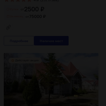
2500 ₽
от
Cутки
75000 ₽
от
За месяц
Подробнее