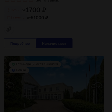
нет отзывов
1700 ₽
от
Cутки
51000 ₽
от
За месяц
Подробнее