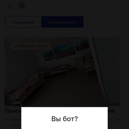
Подробнее
Пансионат для пожилых Калиновский
Вы бот?
Московская область, Ленинский г.о., Расторгуево, 2-й
Калиновский пр., 2