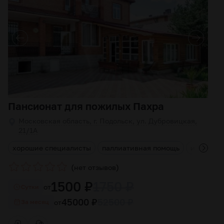
Пансионат для пожилых Пахра
Московская область, г. Подольск, ул. Дубровицкая,
21/1А
и
хорошие специалисты
паллиативная помощь
индивиду
(
)
нет отзывов
1500 ₽
1750 ₽
от
Cутки
45000 ₽
52500 ₽
от
За месяц