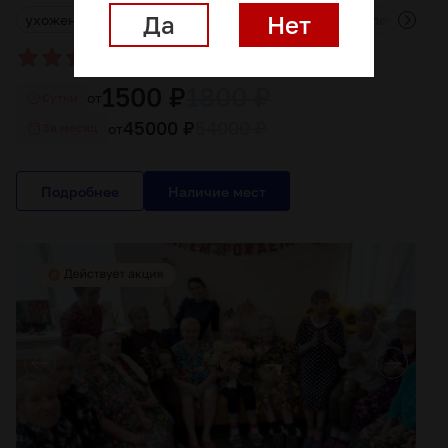
Да
Нет
д
ухоженная территория
индивидуальный курс лечения и
(
)
4.8
28 отзывов
1500 ₽
1800 ₽
от
Cутки
45000 ₽
54000 ₽
от
За месяц
Подробнее