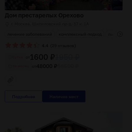
Дом престарелых Орехово
г. Москва, Шипиловский пр-д, 57 к. 1А
м
лечение заболеваний
комплексный подход
паллиатив
(
)
4.4
29 отзывов
1600 ₽
1950 ₽
от
Cутки
48000 ₽
58500 ₽
от
За месяц
Подробнее