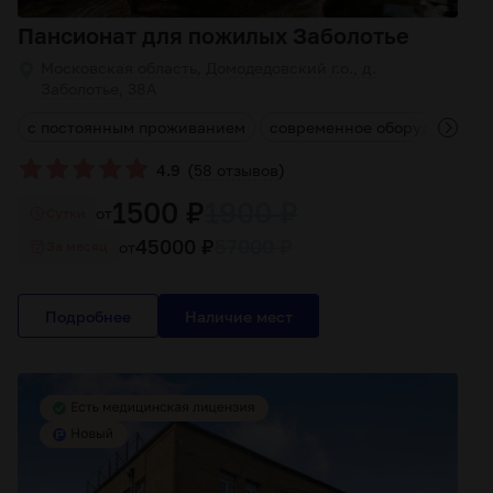
Пансионат для пожилых Заболотье
Московская область, Домодедовский г.о., д.
Заболотье, 38А
ы
с постоянным проживанием
современное оборудование
(
)
4.9
58 отзывов
1500 ₽
1900 ₽
от
Cутки
45000 ₽
57000 ₽
от
За месяц
Подробнее