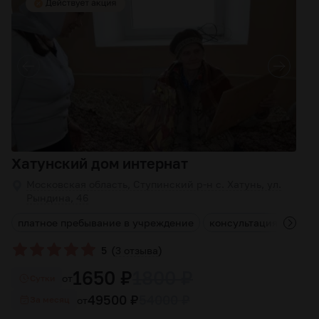
Хатунский дом интернат
Московская область, Ступинский р-н с. Хатунь, ул.
Рындина, 46
я
платное пребывание в учреждение
консультация специа
(
)
5
3 отзыва
1650 ₽
1800 ₽
от
Cутки
49500 ₽
54000 ₽
от
За месяц