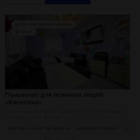
Пансионат для пожилых людей
«Киселиха»
Московская область, городской округ Домодедово, д.
Котляково, ул. Дачная
и
прогулки на чистом воздухе
доступная стоимость
комп
(
)