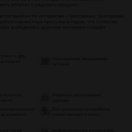
ать аппетит и радовать каждого.
ются занятия по интересам — рисование, рукоделие,
дятся совместные прогулки в парке, что помогает
орт, а общение с другими жителями создаёт
упность для
Полноценное пятиразовое
нвалидных
питание
ь получить
Недалеко расположена
 место
церковь
ранспортировкой
Для заселения понадобятся
 до кровати»
только паспорт и полис
ение после
Индивидуальные условия для