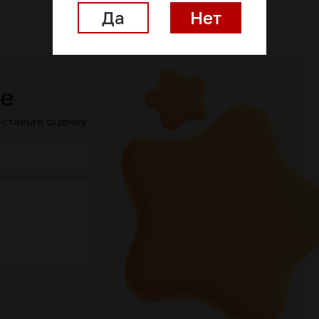
Да
Нет
ие
ставьте оценку