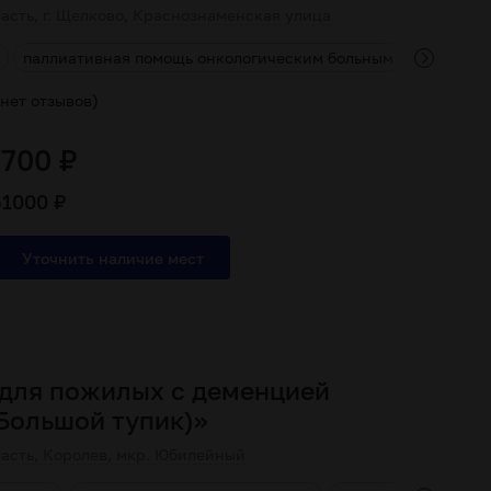
асть, г. Щелково, Краснознаменская улица
паллиативная помощь онкологическим больным
прием па
)
нет отзывов
1700 ₽
51000 ₽
для пожилых с деменцией
Большой тупик)»
асть, Королев, мкр. Юбилейный