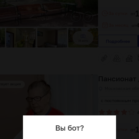
За сутки
от
За месяц
от
Подробнее
38 фото
Пансионат 
Московская обла
иативная помощь онкологическим больным
с постоянным п
Вы бот?
За сутки
от