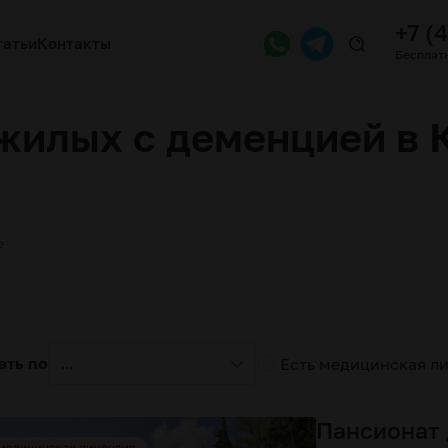
+7 (
татьи
Контакты
Бесплатн
жилых с деменцией в 
е
ать по
Есть медицинская л
...
Пансионат