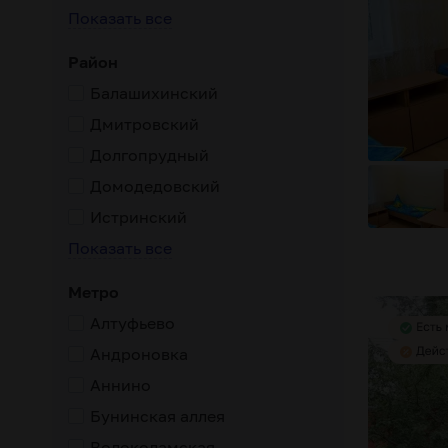
слуг
с постоянным проживанием
лечение заболеваний
Показать все
Район
Балашихинский
Дмитровский
Долгопрудный
Домодедовский
Истринский
Показать все
Метро
Алтуфьево
Андроновка
Аннино
Бунинская аллея
доступная стоимость
с постоянным проживанием
индив
Волоколамская