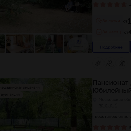
За сутки
от
За месяц
от
Подробнее
20 фото
Пансионат 
Юбилейный
Московская обл
пр-д, д. 9
 территория
с постоянным проживанием
восстановление 