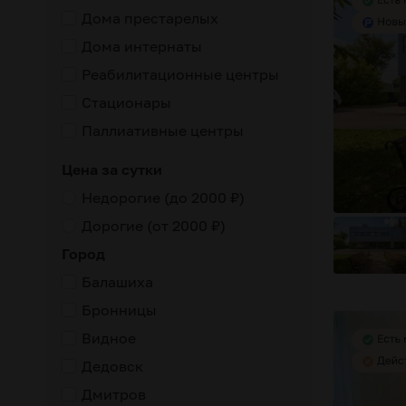
Дома престарелых
Дома интернаты
м
оказание дополнительных услуг
лечение заболеваний
Реабилитационные центры
Стационары
Паллиативные центры
Цена за сутки
Недорогие (до 2000 ₽)
Дорогие (от 2000 ₽)
Город
Балашиха
Бронницы
Видное
Дедовск
Дмитров