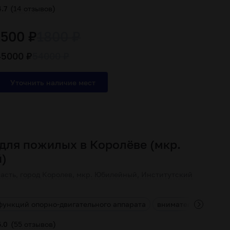
(
)
4.7
14 отзывов
1500 ₽
1800 ₽
45000 ₽
54000 ₽
для пожилых в Королёве (мкр.
)
асть, город Королев, мкр. Юбилейный, Институтский
функций опорно-двигательного аппарата
внимательный перс
(
)
5.0
55 отзывов