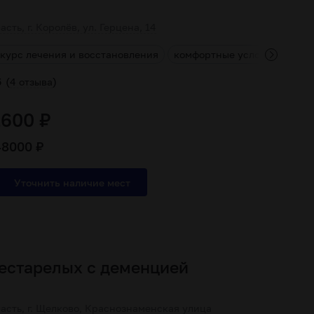
сть, г. Королёв, ул. Герцена, 14
курс лечения и восстановления
комфортные условия прожи
(
)
5
4 отзыва
1600 ₽
48000 ₽
естарелых с деменцией
асть, г. Щелково, Краснознаменская улица