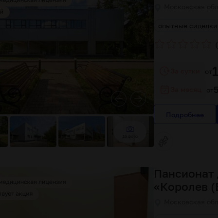
Московская обл
доступная стоимость
наблюдение врача
опытные сиделки
(
За сутки
от
За месяц
от
Подробнее
16 фото
Пансионат 
«Королев (
Московская обл