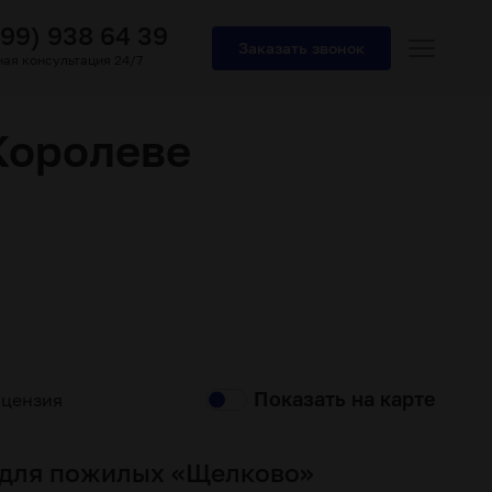
499) 938 64 39
Заказать звонок
ая консультация 24/7
Королеве
Показать на карте
ицензия
 для пожилых «Щелково»