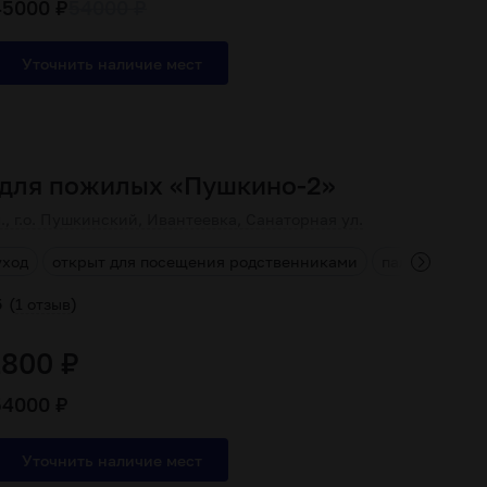
45000 ₽
54000 ₽
 для пожилых «Пушкино-2»
., г.о. Пушкинский, Ивантеевка, Санаторная ул.
уход
открыт для посещения родственниками
паллиативна
(
)
5
1 отзыв
1800 ₽
54000 ₽