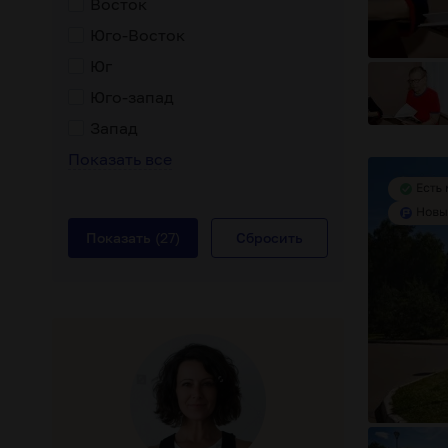
Восток
Юго-Восток
Юг
Юго-запад
Запад
Показать все
Показать
(27)
Сбросить
овень обслуживания
консультация специалиста
комфортн