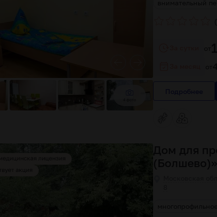
наблюдение врача
хорошие специалисты
внимательный пе
(
За сутки
от
За месяц
от
Подробнее
4 фото
Дом для пр
(Болшево)
Московская обл
8
идуальный курс лечения и восстановления
многопрофильно