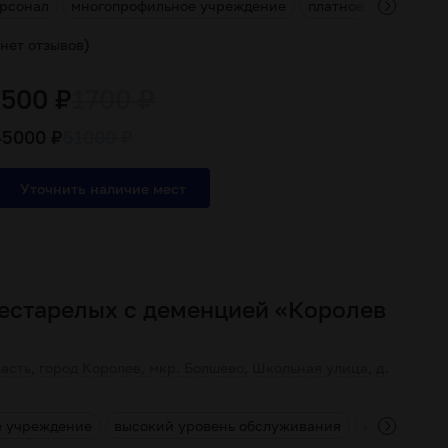
рсонал
многопрофильное учреждение
платное пребывани
)
нет отзывов
1500 ₽
1700 ₽
45000 ₽
51000 ₽
естарелых с деменцией «Королев
»
асть, город Королев, мкр. Болшево, Школьная улица, д.
е учреждение
высокий уровень обслуживания
комплексны