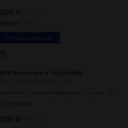
1600 ₽
1900 ₽
48000 ₽
57000 ₽
для пожилых в Королеве
сть, г. Королев, Северная ул., 15Б
роживанием
современное оборудование
индивидуальный к
(
)
4.2
76 отзывов
1500 ₽
1800 ₽