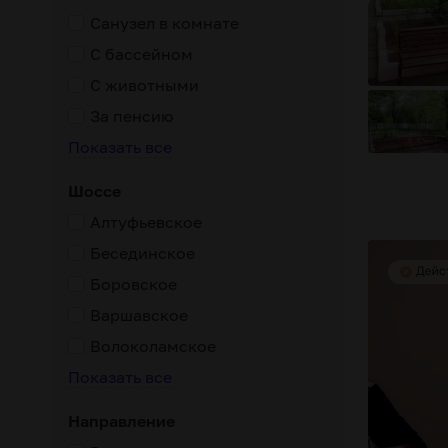
Санузел в комнате
С бассейном
С животными
За пенсию
Показать все
Шоссе
Алтуфьевское
Бесединское
Боровское
Варшавское
 постояльцев любого возраста
хорошие специалисты
палл
Волоколамское
Показать все
Направление