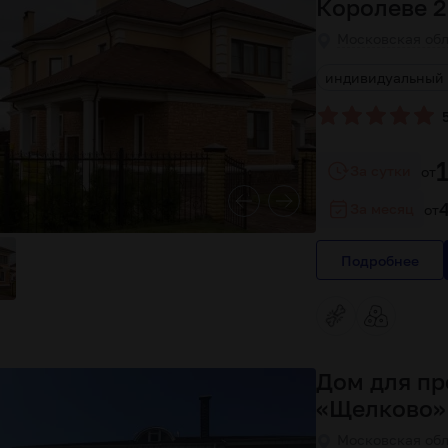
Королеве 2
Московская обла
заболеваний
с постоянным проживанием
индивидуальный 
За сутки
от
За месяц
от
Подробнее
Дом для пр
«Щелково»
Московская обл