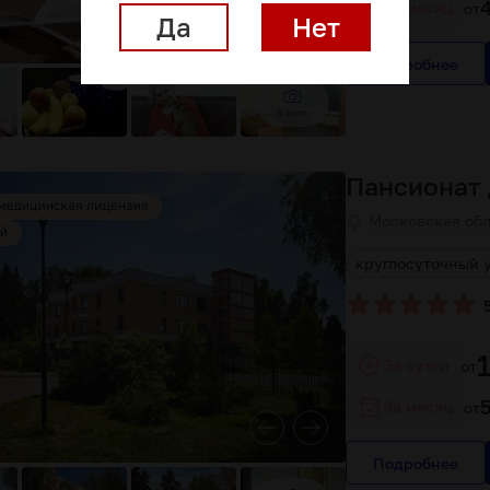
За месяц
от
Да
Нет
Подробнее
5 фото
Пансионат
Московская обл
ые условия проживания
большие номера
круглосуточный 
За сутки
от
За месяц
от
Подробнее