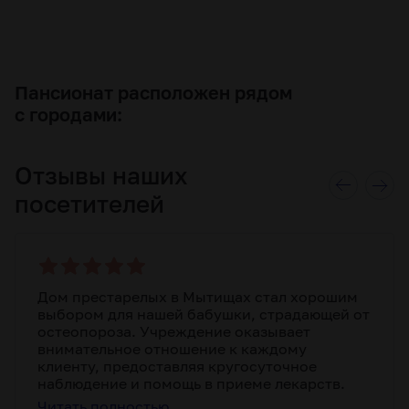
Пансионат расположен рядом
с городами:
Отзывы наших
посетителей
Дом престарелых в Мытищах стал хорошим
выбором для нашей бабушки, страдающей от
остеопороза. Учреждение оказывает
внимательное отношение к каждому
клиенту, предоставляя кругосуточное
наблюдение и помощь в приеме лекарств.
Чистый воздух и интересный досуг помогают
Читать полностью