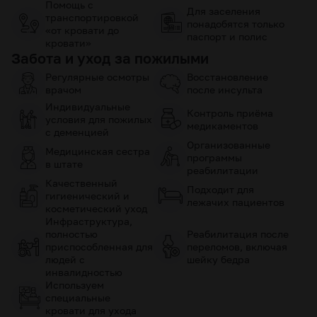
Помощь с
Для заселения
транспортировкой
понадобятся только
«от кровати до
паспорт и полис
кровати»
Забота и уход за пожилыми
Регулярные осмотры
Восстановление
врачом
после инсульта
Индивидуальные
Контроль приёма
условия для пожилых
медикаментов
с деменцией
Организованные
Медицинская сестра
программы
в штате
реабилитации
Качественный
Подходит для
гигиенический и
лежачих пациентов
косметический уход
Инфраструктура,
полностью
Реабилитация после
приспособленная для
переломов, включая
людей с
шейку бедра
инвалидностью
Используем
специальные
кровати для ухода