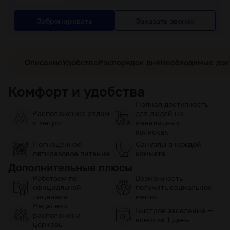
Забронировать
Заказать звонок
Описание
Удобства
Распорядок дня
Необходимые до
Комфорт и удобства
Полная доступность
Расположение рядом
для людей на
с метро
инвалидных
колясках
Полноценное
Санузлы в каждой
пятиразовое питание
комнате
Дополнительные плюсы
Работаем по
Возможность
официальной
получить социальное
лицензии
место
Недалеко
Быстрое заселение —
расположена
всего за 1 день
церковь