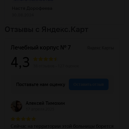
престарелым людям проводить время с
Настя Дорофеева
интересом и не скучать вечерами.
30.08.2024
Отзывы
с Яндекс.Карт