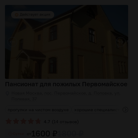
Пансионат для пожилых Первомайское
Новая Москва, пос. Первомайское, д. Поповка, ул.
Полевая, 37
прогулки на чистом воздухе
хорошие специалисты
инд
(
)
4.7
14 отзывов
1600 ₽
1800 ₽
от
Cутки