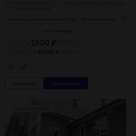
Московская область, г. Химки, квартал Старбеево, ул.
Комсомольская, 46
оказание дополнительных услуг
большие номера
хорош
(
)
нет отзывов
1500 ₽
1850 ₽
от
Cутки
45000 ₽
55500 ₽
от
За месяц
Подробнее