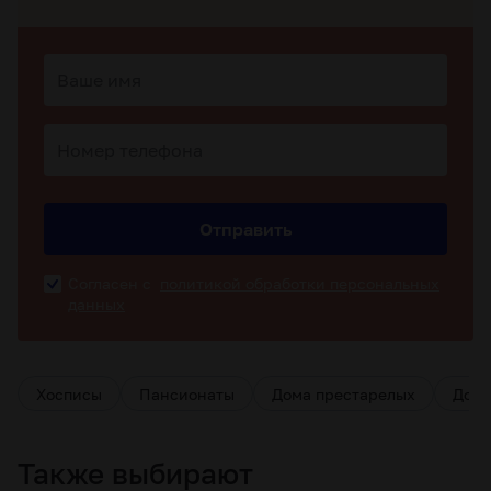
Отправить
Согласен с
политикой обработки персональных
данных
Хосписы
Пансионаты
Дома престарелых
Дома
Также выбирают