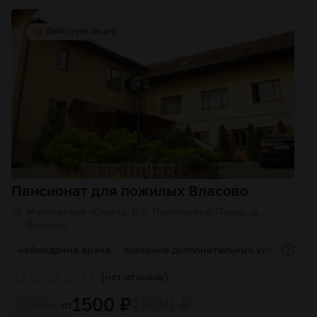
Пансионат для пожилых Власово
Московская область, г. о. Павловский Посад, д.
Власово
наблюдение врача
оказание дополнительных услуг
кон
(
)
нет отзывов
1500 ₽
1900 ₽
от
Cутки