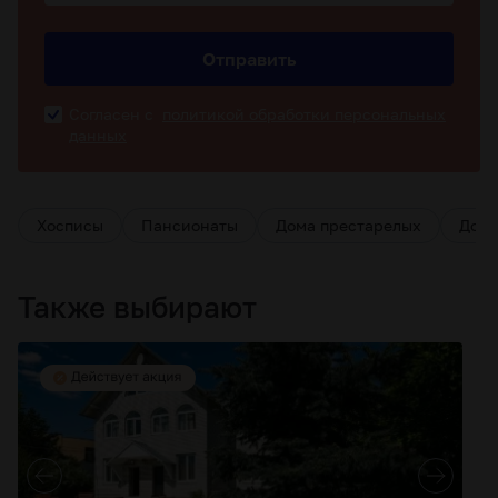
Отправить
Согласен с
политикой обработки персональных
данных
Хосписы
Пансионаты
Дома престарелых
Дома
Также выбирают