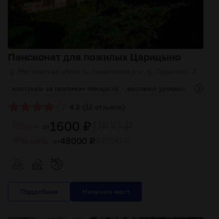
Пансионат для пожилых Царицыно
Московская область, Ленинский р-н, д. Тарычево, 2
контроль за приемом лекарств
высокий уровень обслужи
(
)
4.2
12 отзывов
1600 ₽
1900 ₽
от
Cутки
48000 ₽
57000 ₽
от
За месяц
Подробнее