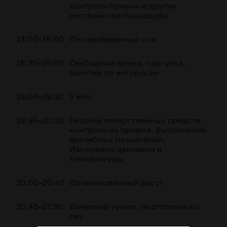
контроль приема и другие
сестринские процедуры
14:00–16:00
Послеобеденный сон
16:30–19:00
Свободное время, прогулка,
занятия по интересам
19:00–19:30
Ужин
19:30–20:00
Раздача лекарственных средств,
контроль их приема. Выполнение
врачебных назначений.
Измерение давления и
температуры
20:00–20:45
Организованный досуг
20:45–21:30
Вечерний туалет, подготовка ко
сну