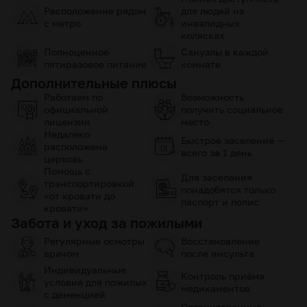
Расположение рядом
для людей на
с метро
инвалидных
колясках
Полноценное
Санузлы в каждой
пятиразовое питание
комнате
Дополнительные плюсы
Работаем по
Возможность
официальной
получить социальное
лицензии
место
Недалеко
Быстрое заселение —
расположена
всего за 1 день
церковь
Помощь с
Для заселения
транспортировкой
понадобятся только
«от кровати до
паспорт и полис
кровати»
Забота и уход за пожилыми
Регулярные осмотры
Восстановление
врачом
после инсульта
Индивидуальные
Контроль приёма
условия для пожилых
медикаментов
с деменцией
Организованные