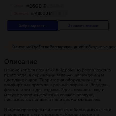
1600 ₽
1900 ₽
от
Cутки
48000 ₽
57000 ₽
от
За месяц
Забронировать
Заказать звонок
Описание
Удобства
Распорядок дня
Необходимые до
Описание
Пансионат для пожилых в Ядромино расположен в
пригороде, в окружении зелёных насаждений и
цветущих садов. Территория оборудована для
комфортных прогулок: ровные дорожки, беседки,
фонтан и зоны для отдыха. Здесь пожилые люди
могут проводить время на свежем воздухе,
наслаждаясь пением птиц и ароматом цветов.
Номера просторные и светлые, с большими окнами
и современным интерьером. Каждая комната