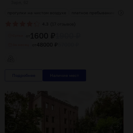
Заря, 62
прогулки на чистом воздухе
платное пребывание в учре
(
)
4.3
17 отзывов
1600 ₽
1900 ₽
от
Cутки
48000 ₽
57000 ₽
от
За месяц
Подробнее