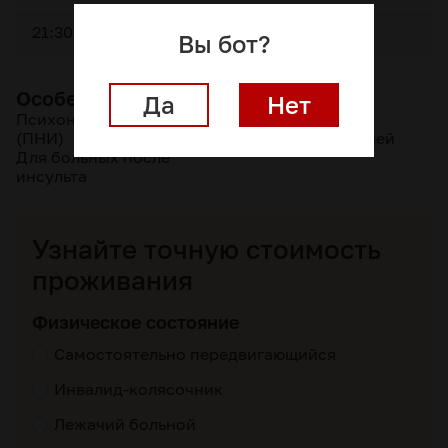
21:30
Сон
Вы бот?
Особенности места
Да
Нет
Психоневрологические
Пансионаты для
(ПНИ)
пожилых с деменцией
Для больных после
инсульта
Узнайте точную стоимость
проживания
Физическое состояние
Самостоятельно передвигающийся
Инвалид-колясочник
Лежачий больной