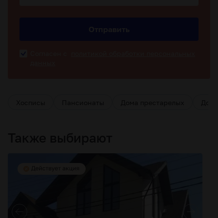
Отправить
Согласен с
политикой обработки персональных
данных
Хосписы
Пансионаты
Дома престарелых
Дома
Также выбирают