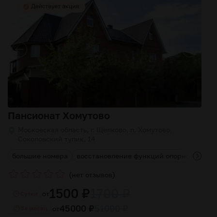
Пансионат Хомутово
Московская область, г. Щелково, п. Хомутово,
Соколовский тупик, 14
большие номера
восстановление функций опорно-двигате
(
)
нет отзывов
1500 ₽
1700 ₽
от
Cутки
45000 ₽
51000 ₽
от
За месяц