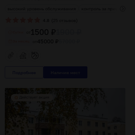
высокий уровень обслуживания
контроль за приемом ле
(
)
4.8
25 отзывов
1500 ₽
1900 ₽
от
Cутки
45000 ₽
57000 ₽
от
За месяц
Подробнее