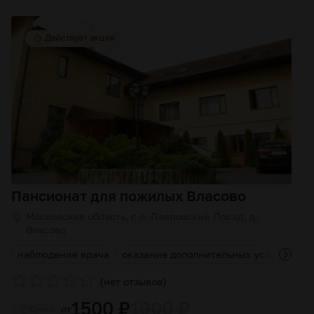
Пансионат для пожилых Власово
Московская область, г. о. Павловский Посад, д.
Власово
наблюдение врача
оказание дополнительных услуг
кон
(
)
нет отзывов
1500 ₽
1900 ₽
от
Cутки