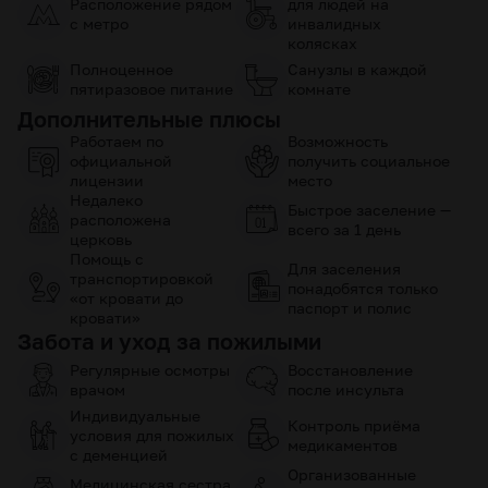
Расположение рядом
для людей на
с метро
инвалидных
колясках
Полноценное
Санузлы в каждой
пятиразовое питание
комнате
Дополнительные плюсы
Работаем по
Возможность
официальной
получить социальное
лицензии
место
Недалеко
Быстрое заселение —
расположена
всего за 1 день
церковь
Помощь с
Для заселения
транспортировкой
понадобятся только
«от кровати до
паспорт и полис
кровати»
Забота и уход за пожилыми
Регулярные осмотры
Восстановление
врачом
после инсульта
Индивидуальные
Контроль приёма
условия для пожилых
медикаментов
с деменцией
Организованные
Медицинская сестра