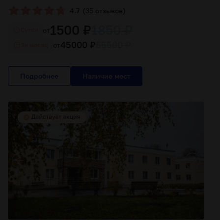
(
)
4.7
35 отзывов
1500 ₽
1850 ₽
от
Cутки
45000 ₽
55500 ₽
от
За месяц
Подробнее