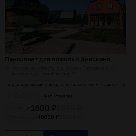
Пансионат для пожилых Анискино
Московская область, г. о. Лосино-Петровский, с.
Анискино, ул. Октябрьская, 23
индивидуальный подход к пожилым людям
доступная сто
(
)
нет отзывов
1600 ₽
1950 ₽
от
Cутки
48000 ₽
58500 ₽
от
За месяц