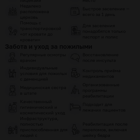
лицензии
место
Недалеко
Быстрое заселение —
расположена
всего за 1 день
церковь
Помощь с
Для заселения
транспортировкой
понадобятся только
«от кровати до
паспорт и полис
кровати»
Забота и уход за пожилыми
Регулярные осмотры
Восстановление
врачом
после инсульта
Индивидуальные
Контроль приёма
условия для пожилых
медикаментов
с деменцией
Организованные
Медицинская сестра
программы
в штате
реабилитации
Качественный
Подходит для
гигиенический и
лежачих пациентов
косметический уход
Инфраструктура,
полностью
Реабилитация после
приспособленная для
переломов, включая
людей с
шейку бедра