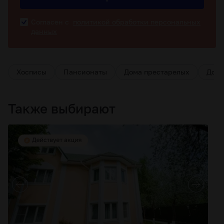
Согласен с
политикой обработки персональных
данных
Хосписы
Пансионаты
Дома престарелых
Дома
Также выбирают