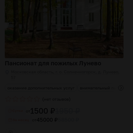
Пансионат для пожилых Лунево
Московская область, г. о. Солнечногорск, д. Лунево,
57
оказание дополнительных услуг
внимательный персонал
(
)
нет отзывов
1500 ₽
1950 ₽
от
Cутки
45000 ₽
58500 ₽
от
За месяц