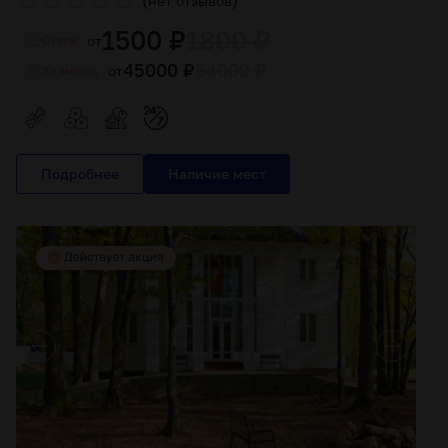
(
)
нет отзывов
1500 ₽
1800 ₽
от
Cутки
45000 ₽
54000 ₽
от
За месяц
Подробнее