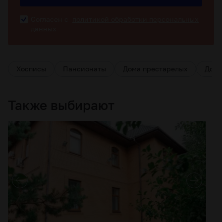
Согласен с
политикой обработки персональных
данных
Хосписы
Пансионаты
Дома престарелых
Дома
Также выбирают