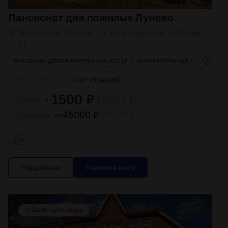
Пансионат для пожилых Лунево
Московская область, г. о. Солнечногорск, д. Лунево,
57
оказание дополнительных услуг
внимательный персонал
(
)
нет отзывов
1500 ₽
1950 ₽
от
Cутки
45000 ₽
58500 ₽
от
За месяц
Подробнее