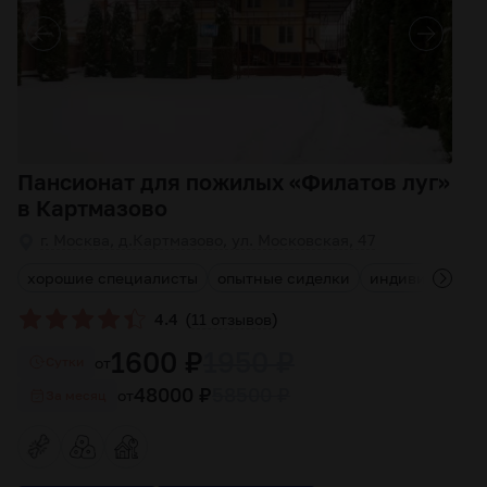
Пансионат для пожилых «Филатов луг»
в Картмазово
г. Москва, д.Картмазово, ул. Московская, 47
хорошие специалисты
опытные сиделки
индивидуальны
(
)
4.4
11 отзывов
1600 ₽
1950 ₽
от
Cутки
48000 ₽
58500 ₽
от
За месяц