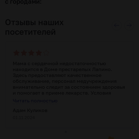
с городами:
Отзывы наших
посетителей
Мама с сердечной недостаточностью
находится в Доме престарелых Лапино.
Здесь предоставляют качественное
обслуживание, персонал медучреждения
внимательно следит за состоянием здоровья
и помогает в приеме лекарств. Условия
пребывания вполне комфортные, уютные
Читать полностью
комнаты и регулярные медицинские
Адам Куликов
процедуры. Территория с зелеными зонами,
что способствует прогулкам на свежем
01.11.2024
воздухе. Время от времени организуются
досуговые мероприятия. На сайте сети
заведений можно найти полную