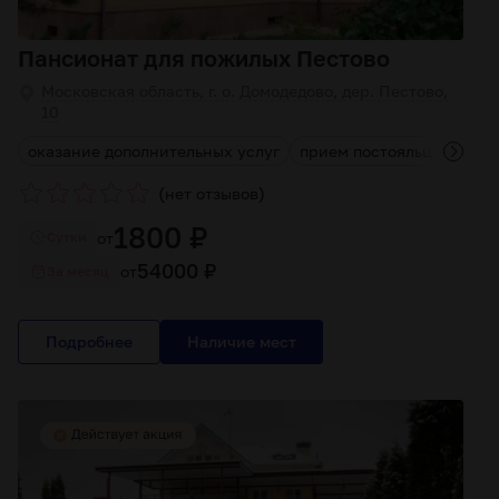
Пансионат для пожилых Пестово
Московская область, г. о. Домодедово, дер. Пестово,
10
оказание дополнительных услуг
прием постояльцев любог
(
)
нет отзывов
1800 ₽
от
Cутки
54000 ₽
от
За месяц
Подробнее