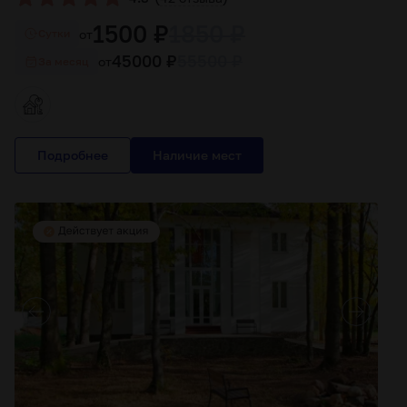
1500 ₽
1850 ₽
от
Cутки
45000 ₽
55500 ₽
от
За месяц
Подробнее