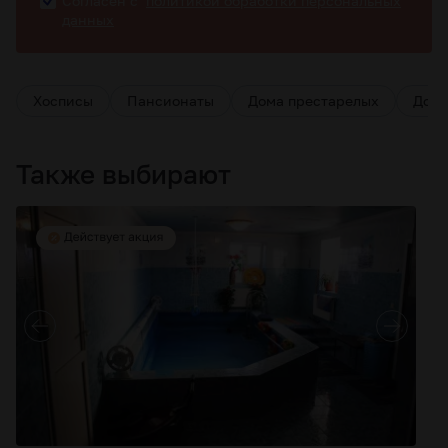
Согласен с
политикой обработки персональных
данных
Хосписы
Пансионаты
Дома престарелых
Дома
Также выбирают