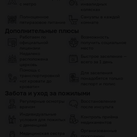
с метро
инвалидных
колясках
Полноценное
Санузлы в каждой
пятиразовое питание
комнате
Дополнительные плюсы
Работаем по
Возможность
официальной
получить социальное
лицензии
место
Недалеко
Быстрое заселение —
расположена
всего за 1 день
церковь
Помощь с
Для заселения
транспортировкой
понадобятся только
«от кровати до
паспорт и полис
кровати»
Забота и уход за пожилыми
Регулярные осмотры
Восстановление
врачом
после инсульта
Индивидуальные
Контроль приёма
условия для пожилых
медикаментов
с деменцией
Организованные
Медицинская сестра
программы