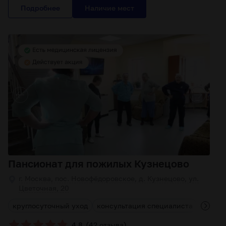
Подробнее
Пансионат для пожилых Кузнецово
г. Москва, пос. Новофёдоровское, д. Кузнецово, ул.
Цветочная, 20
круглосуточный уход
консультация специалиста
наблю
(
)
4.8
42 отзыва