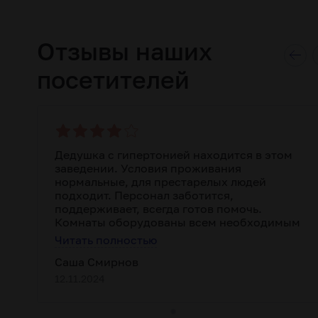
Отзывы наших
посетителей
Дедушка с гипертонией находится в этом
заведении. Условия проживания
нормальные, для престарелых людей
подходит. Персонал заботится,
поддерживает, всегда готов помочь.
Комнаты оборудованы всем необходимым
для удобства. Уход на достойном уровне,
Читать полностью
есть круглосуточное наблюдение.
Саша Смирнов
Пребывание удовлетворяет, все, что было
необходимо, предоставили.
12.11.2024