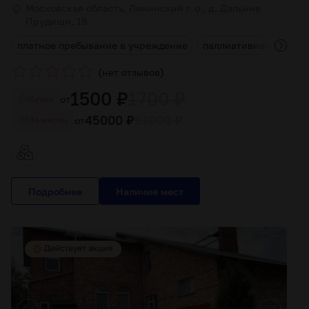
Московская область, Ленинский г. о., д. Дальние
Прудищи, 19
я
платное пребывание в учреждение
паллиативная помощ
(
)
нет отзывов
1500 ₽
1700 ₽
от
Cутки
45000 ₽
51000 ₽
от
За месяц
Подробнее