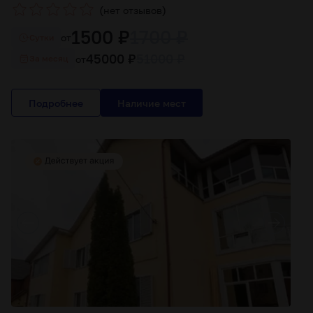
(
)
нет отзывов
1500 ₽
1700 ₽
от
Cутки
45000 ₽
51000 ₽
от
За месяц
Подробнее