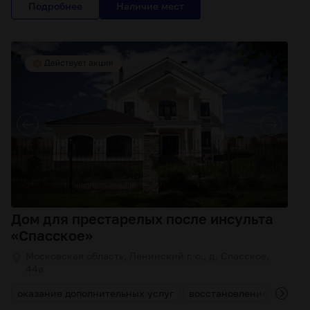
Подробнее
Дом для престарелых после инсульта
«Спасское»
Московская область, Ленинский г. о., д. Спасское,
44а
д
оказание дополнительных услуг
восстановление функций