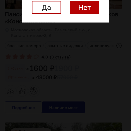
Да
Нет
Пансионат для пожилых инсультников
«Константиново»
Московская область, Раменский г. о., с.
Константиново-2, 9
г
большие номера
опытные сиделки
индивидуальный ку
(
)
4.0
3 отзыва
1600 ₽
1900 ₽
от
Cутки
48000 ₽
57000 ₽
от
За месяц
Подробнее