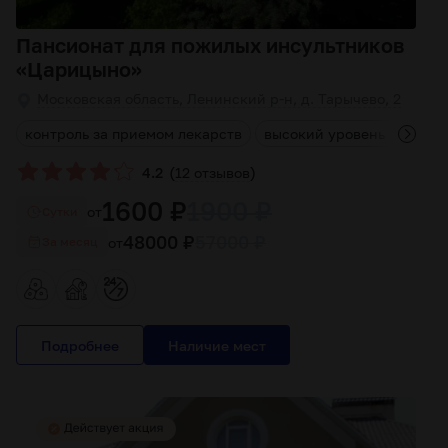
Пансионат для пожилых инсультников
«Царицыно»
Московская область, Ленинский р-н, д. Тарычево, 2
ы
контроль за приемом лекарств
высокий уровень обслуж
(
)
4.2
12 отзывов
1600 ₽
1900 ₽
от
Cутки
48000 ₽
57000 ₽
от
За месяц
Подробнее