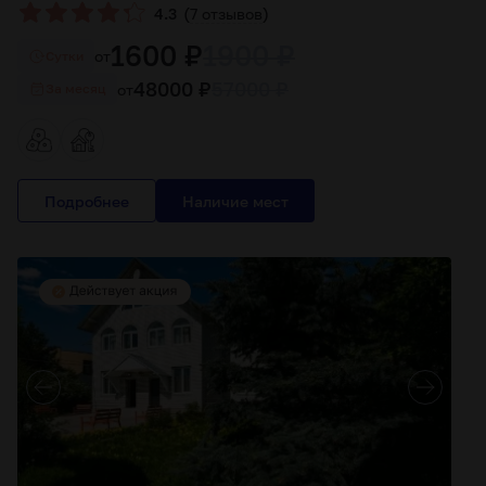
(
)
4.3
7 отзывов
1600 ₽
1900 ₽
от
Cутки
48000 ₽
57000 ₽
от
За месяц
Подробнее