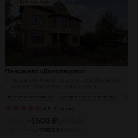
Пансионат «Домодедово»
Московская область, городской округ Домодедово,
деревня Старосьяново, ул Дорожная, д. 13
ь
доступная стоимость
оказание дополнительных услуг
(
)
4.6
31 отзыв
1500 ₽
1900 ₽
от
Cутки
45000 ₽
57000 ₽
от
За месяц