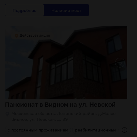
Подробнее
Пансионат в Видном на ул. Невской
Московская область, Ленинский район, д.Малое
Видное, ул. Невская, д. 89
а
с постоянным проживанием
реабилитационные програм