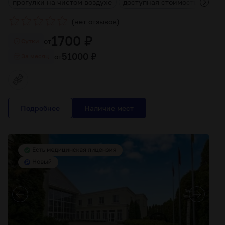
и
прогулки на чистом воздухе
доступная стоимость
комп
(
)
нет отзывов
1700 ₽
от
Cутки
51000 ₽
от
За месяц
Подробнее