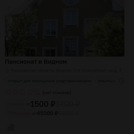
Пансионат в Видном
Московская область, Видное, 2-й Шоссейный пр-д, 3
м
открыт для посещения родственниками
опытные сиделк
(
)
нет отзывов
1500 ₽
1700 ₽
от
Cутки
45000 ₽
51000 ₽
от
За месяц