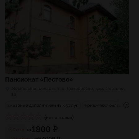
Пансионат «Пестово»
Московская область, г. о. Домодедово, дер. Пестово,
10
д
оказание дополнительных услуг
прием постояльцев любо
(
)
нет отзывов
1800 ₽
от
Cутки
54000 ₽
от
За месяц