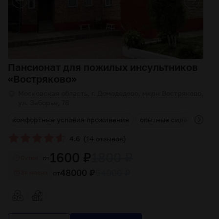
Пансионат для пожилых инсультников
«Востряково»
Московская область, г. Домодедово, мкрн Востряково,
ул. Заборье, 78
а
комфортные условия проживания
опытные сиделки
ин
(
)
4.6
14 отзывов
1600 ₽
1800 ₽
от
Cутки
48000 ₽
54000 ₽
от
За месяц