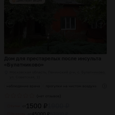
Дом для престарелых после инсульта
«Булатниково»
Московская область, Ленинский р-н, с. Булатниково,
ул. Советская, 11
я
наблюдение врача
прогулки на чистом воздухе
лечени
(
)
нет отзывов
1500 ₽
1900 ₽
от
Cутки
45000 ₽
57000 ₽
от
За месяц