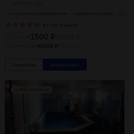
Заболотье, 38А
ы
с постоянным проживанием
современное оборудование
(
)
4.9
58 отзывов
1500 ₽
1900 ₽
от
Cутки
45000 ₽
57000 ₽
от
За месяц
Подробнее