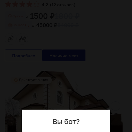
(
)
4.2
12 отзывов
1500 ₽
1800 ₽
от
Cутки
45000 ₽
54000 ₽
от
За месяц
Подробнее
Вы бот?