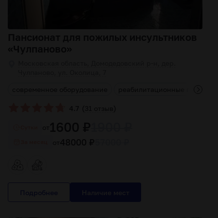
Пансионат для пожилых инсультников
«Чулпаново»
Московская область, Домодедовский р-н, дер.
Чулпаново, ул. Околица, 7
я
современное оборудование
реабилитационные програм
(
)
4.7
31 отзыв
1600 ₽
1900 ₽
от
Cутки
48000 ₽
57000 ₽
от
За месяц
Подробнее