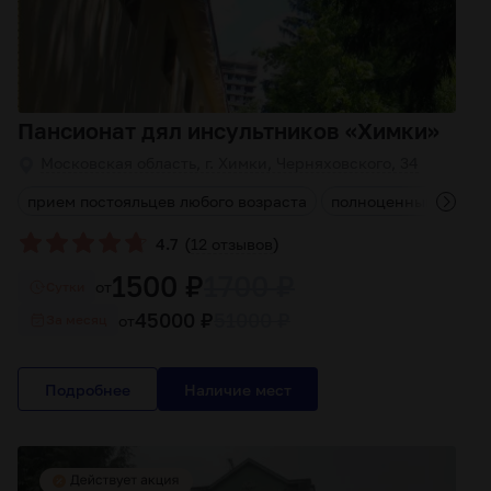
Пансионат дял инсультников «Химки»
Московская область, г. Химки, Черняховского, 34
е
прием постояльцев любого возраста
полноценный медиц
(
)
4.7
12 отзывов
1500 ₽
1700 ₽
от
Cутки
45000 ₽
51000 ₽
от
За месяц
Подробнее