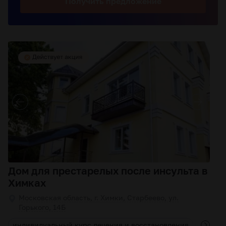
Получить
предложение
Дом для престарелых после инсульта в
Химках
Московская область, г. Химки, Старбеево, ул.
Горького, 14Б
л
индивидуальный курс лечения и восстановления
индиви