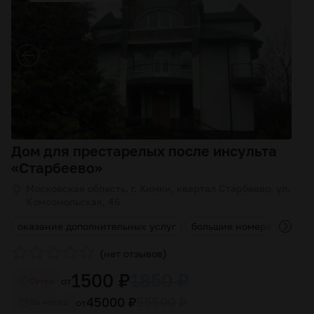
Дом для престарелых после инсульта
«Старбеево»
Московская область, г. Химки, квартал Старбеево, ул.
Комсомольская, 46
е
оказание дополнительных услуг
большие номера
хоро
(
)
нет отзывов
1500 ₽
1850 ₽
от
Cутки
45000 ₽
55500 ₽
от
За месяц