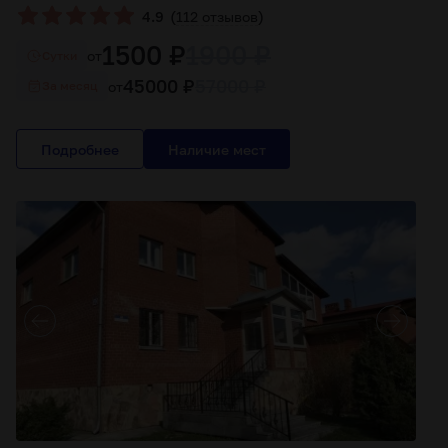
(
)
4.9
112 отзывов
1500 ₽
1900 ₽
от
Cутки
45000 ₽
57000 ₽
от
За месяц
Подробнее