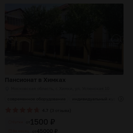
Пансионат в Химках
Московская область, г. Химки, ул. Успенская 10
а
современное оборудование
индивидуальный курс лечен
(
)
4.7
3 отзыва
1500 ₽
от
Cутки
45000 ₽
от
За месяц