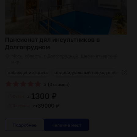
Пансионат дял инсультников в
Долгопрудном
Моск. область, г. Долгопрудный, Шереметьевский
мкр.
д
наблюдение врача
индивидуальный подход к пожилым л
(
)
5
3 отзыва
1300 ₽
от
Cутки
39000 ₽
от
За месяц
Подробнее