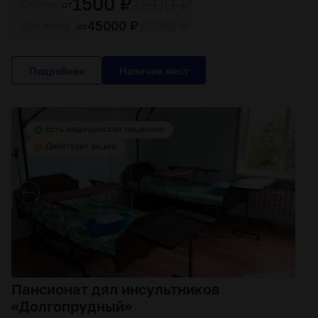
1500 ₽
1900 ₽
от
Cутки
45000 ₽
57000 ₽
от
За месяц
Подробнее
Пансионат дял инсультников
«Долгопрудный»