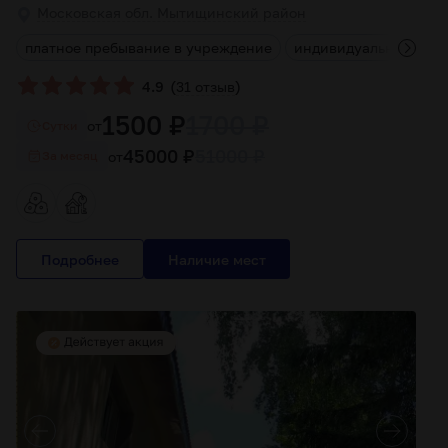
Московская обл. Мытищинский район
а
платное пребывание в учреждение
индивидуальный курс
(
)
4.9
31 отзыв
1500 ₽
1700 ₽
от
Cутки
45000 ₽
51000 ₽
от
За месяц
Подробнее