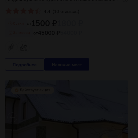
(
)
4.4
10 отзывов
1500 ₽
1800 ₽
от
Cутки
45000 ₽
54000 ₽
от
За месяц
Подробнее