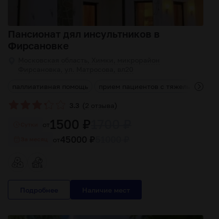
Пансионат дял инсультников в
Фирсановке
Московская область, Химки, микрорайон
Фирсановка, ул. Матросова, вл20
и
паллиативная помощь
прием пациентов с тяжелыми тра
(
)
3.3
2 отзыва
1500 ₽
1700 ₽
от
Cутки
45000 ₽
51000 ₽
от
За месяц
Подробнее