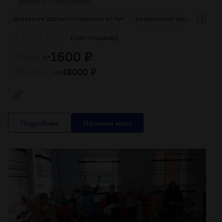
деревня Аббакумово
д
оказание дополнительных услуг
ухоженная территория
(
)
нет отзывов
1600 ₽
от
Cутки
48000 ₽
от
За месяц
Подробнее