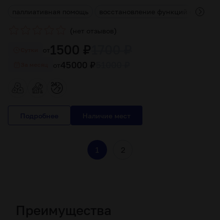
д
паллиативная помощь
восстановление функций опорно-д
(
)
нет отзывов
1500 ₽
1700 ₽
от
Cутки
45000 ₽
51000 ₽
от
За месяц
Подробнее
Преимущества