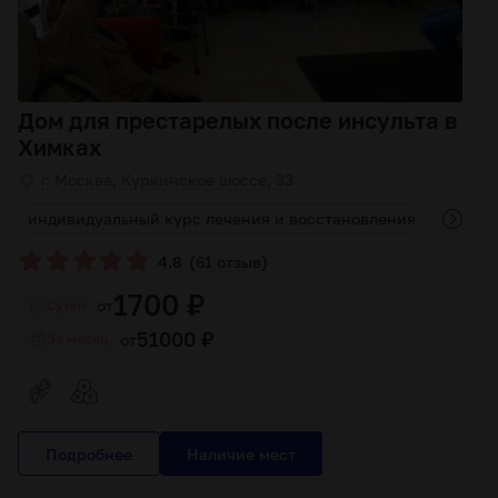
Дом для престарелых после инсульта в
Химках
г. Москва, Куркинское шоссе, 33
ь
индивидуальный курс лечения и восстановления
соврем
(
)
4.8
61 отзыв
1700 ₽
от
Cутки
51000 ₽
от
За месяц
Подробнее