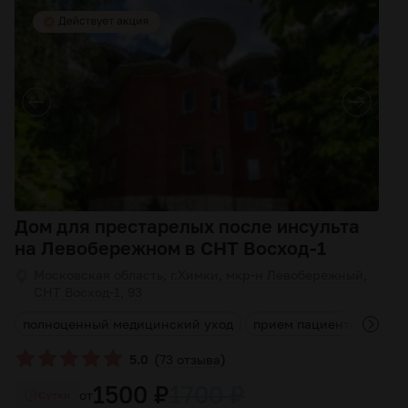
Дом для престарелых после инсульта
на Левобережном в СНТ Восход-1
Московская область, г.Химки, мкр-н Левобережный,
СНТ Восход-1, 93
м
полноценный медицинский уход
прием пациентов с тяж
(
)
5.0
73 отзыва
1500 ₽
1700 ₽
от
Cутки