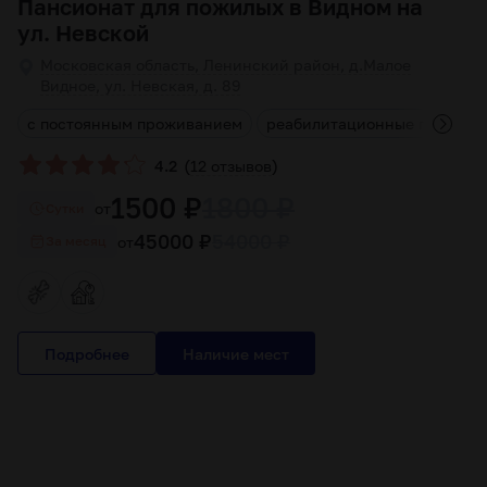
Пансионат для пожилых в Видном на
ул. Невской
Московская область, Ленинский район, д.Малое
Видное, ул. Невская, д. 89
а
с постоянным проживанием
реабилитационные програм
(
)
4.2
12 отзывов
1500 ₽
1800 ₽
от
Cутки
45000 ₽
54000 ₽
от
За месяц
Подробнее