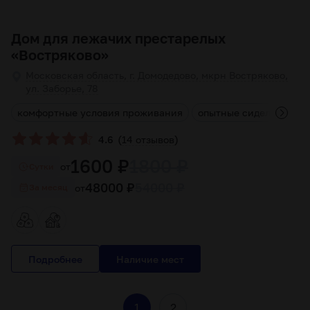
Дом для лежачих престарелых
«Востряково»
Московская область, г. Домодедово, мкрн Востряково,
ул. Заборье, 78
а
комфортные условия проживания
опытные сиделки
ин
(
)
4.6
14 отзывов
1600 ₽
1800 ₽
от
Cутки
48000 ₽
54000 ₽
от
За месяц
Подробнее