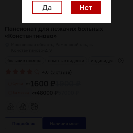
Да
Нет
Пансионат для лежачих больных
«Константиново»
Московская область, Раменский г. о., с.
Константиново-2, 9
г
большие номера
опытные сиделки
индивидуальный ку
(
)
4.0
3 отзыва
1600 ₽
1900 ₽
от
Cутки
48000 ₽
57000 ₽
от
За месяц
Подробнее