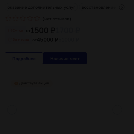
д
оказание дополнительных услуг
восстановление функций
(
)
нет отзывов
1500 ₽
1700 ₽
от
Cутки
45000 ₽
51000 ₽
от
За месяц
Подробнее