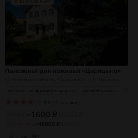
Пансионат для пожилых «Царицыно»
Московская область, Ленинский р-н, д. Тарычево, 2
ы
контроль за приемом лекарств
высокий уровень обслуж
(
)
4.2
12 отзывов
1600 ₽
1900 ₽
от
Cутки
48000 ₽
57000 ₽
от
За месяц