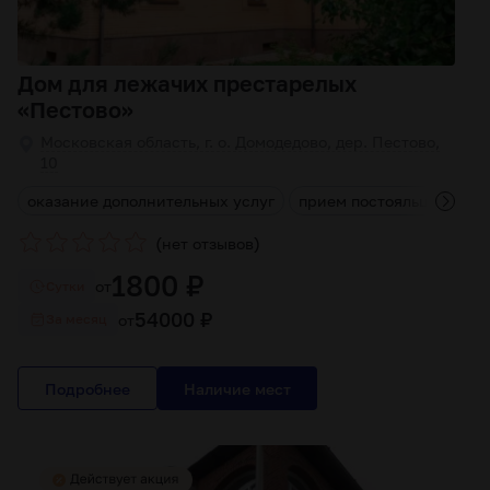
Дом для лежачих престарелых
«Пестово»
Московская область, г. о. Домодедово, дер. Пестово,
10
д
оказание дополнительных услуг
прием постояльцев любо
(
)
нет отзывов
1800 ₽
от
Cутки
54000 ₽
от
За месяц
Подробнее