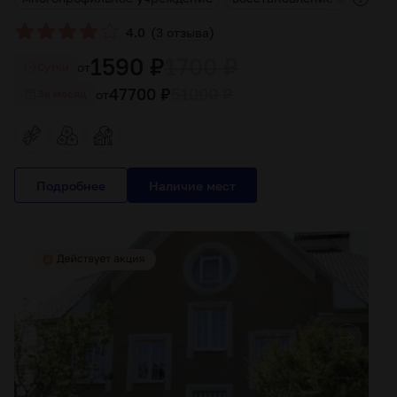
(
)
4.0
3 отзыва
1590 ₽
1700 ₽
от
Cутки
47700 ₽
51000 ₽
от
За месяц
Подробнее