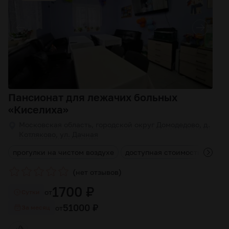
Пансионат для лежачих больных
«Киселиха»
Московская область, городской округ Домодедово, д.
Котляково, ул. Дачная
и
прогулки на чистом воздухе
доступная стоимость
комп
(
)
нет отзывов
1700 ₽
от
Cутки
51000 ₽
от
За месяц