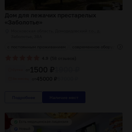
Дом для лежачих престарелых
«Заболотье»
Московская область, Домодедовский г.о., д.
Заболотье, 38А
ы
с постоянным проживанием
современное оборудование
(
)
4.9
58 отзывов
1500 ₽
1900 ₽
от
Cутки
45000 ₽
57000 ₽
от
За месяц
Подробнее