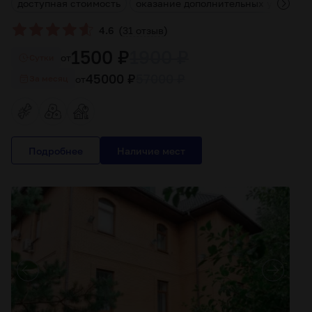
ь
доступная стоимость
оказание дополнительных услуг
(
)
4.6
31 отзыв
1500 ₽
1900 ₽
от
Cутки
45000 ₽
57000 ₽
от
За месяц
Подробнее