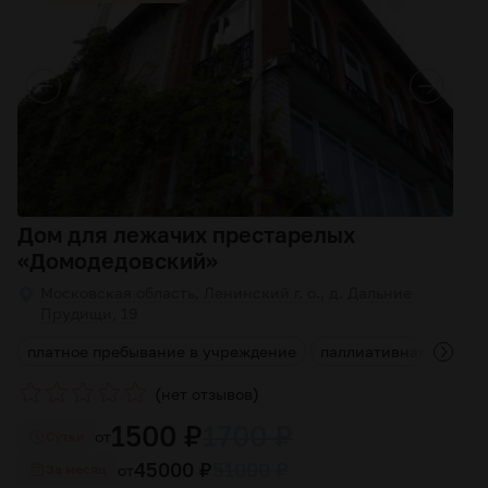
Дом для лежачих престарелых
«Домодедовский»
Московская область, Ленинский г. о., д. Дальние
Прудищи, 19
я
платное пребывание в учреждение
паллиативная помощ
(
)
нет отзывов
1500 ₽
1700 ₽
от
Cутки
45000 ₽
51000 ₽
от
За месяц