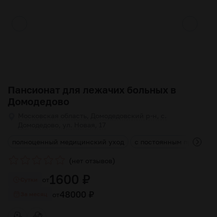
Пансионат для лежачих больных в
Домодедово
Московская область, Домодедовский р-н, с.
Домодедово, ул. Новая, 17
е
полноценный медицинский уход
с постоянным прожива
(
)
нет отзывов
1600 ₽
от
Cутки
48000 ₽
от
За месяц