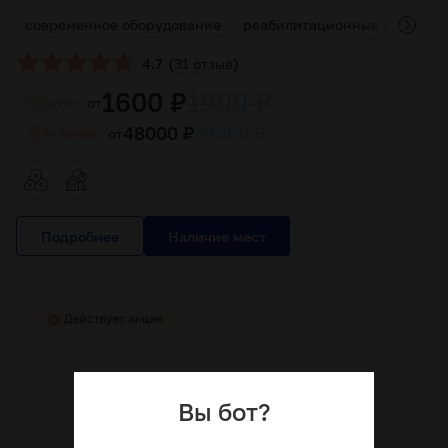
я
современное оборудование
реабилитационные програм
(
)
4.7
31 отзыв
1600 ₽
1900 ₽
от
Cутки
48000 ₽
57000 ₽
от
За месяц
Подробнее
Вы бот?